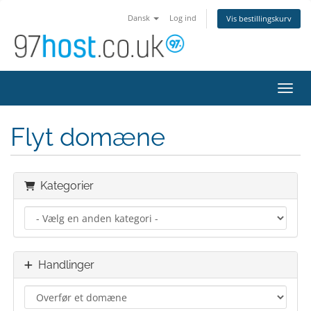
Dansk
Log ind
Vis bestillingskurv
Skift
Flyt domæne
Kategorier
Handlinger